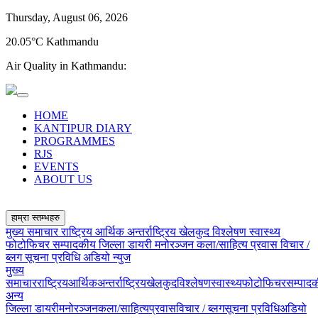
Thursday, August 06, 2026
20.05°C Kathmandu
Air Quality in Kathmandu:
HOME
KANTIPUR DIARY
PROGRAMMES
RJS
EVENTS
ABOUT US
हाम्रा स्तम्भहरु
मुख्य समाचार
राष्ट्रिय
आर्थिक
अन्तर्राष्ट्रिय
खेलकुद
विश्लेषण
स्वास्थ्य
फोटोफिचर
सम्पादकीय
जिल्ला डायरी
मनोरञ्जन
कला/साहित्य
प्रवास
विचार /
ब्लग
सूचना प्रविधि
अडियो न्युज
मुख्य
समाचार
राष्ट्रिय
आर्थिक
अन्तर्राष्ट्रिय
खेलकुद
विश्लेषण
स्वास्थ्य
फोटोफिचर
सम्पाद
अन्य
जिल्ला डायरी
मनोरञ्जन
कला/साहित्य
प्रवास
विचार / ब्लग
सूचना प्रविधि
अडियो