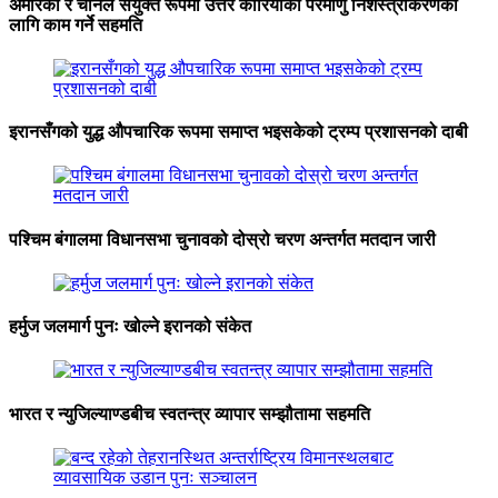
अमेरिका र चीनले संयुक्त रूपमा उत्तर कोरियाको परमाणु निशस्त्रीकरणका
लागि काम गर्ने सहमति
इरानसँगको युद्ध औपचारिक रूपमा समाप्त भइसकेको ट्रम्प प्रशासनको दाबी
पश्चिम बंगालमा विधानसभा चुनावको दोस्रो चरण अन्तर्गत मतदान जारी
हर्मुज जलमार्ग पुनः खोल्ने इरानको संकेत
भारत र न्युजिल्याण्डबीच स्वतन्त्र व्यापार सम्झौतामा सहमति