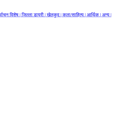
र्वाचन विशेष |
जिल्ला डायरी |
खेलकुद |
कला/साहित्य |
आर्थिक |
अन्य |