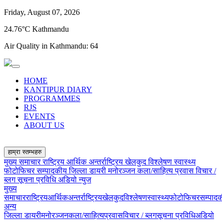
Friday, August 07, 2026
24.76°C Kathmandu
Air Quality in Kathmandu:
64
HOME
KANTIPUR DIARY
PROGRAMMES
RJS
EVENTS
ABOUT US
हाम्रा स्तम्भहरु
मुख्य समाचार
राष्ट्रिय
आर्थिक
अन्तर्राष्ट्रिय
खेलकुद
विश्लेषण
स्वास्थ्य
फोटोफिचर
सम्पादकीय
जिल्ला डायरी
मनोरञ्जन
कला/साहित्य
प्रवास
विचार /
ब्लग
सूचना प्रविधि
अडियो न्युज
मुख्य
समाचार
राष्ट्रिय
आर्थिक
अन्तर्राष्ट्रिय
खेलकुद
विश्लेषण
स्वास्थ्य
फोटोफिचर
सम्पाद
अन्य
जिल्ला डायरी
मनोरञ्जन
कला/साहित्य
प्रवास
विचार / ब्लग
सूचना प्रविधि
अडियो