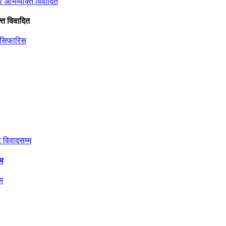
्ति विवादित
म
म