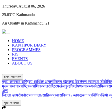
Thursday, August 06, 2026
25.83°C Kathmandu
Air Quality in Kathmandu:
21
HOME
KANTIPUR DIARY
PROGRAMMES
RJS
EVENTS
ABOUT US
हाम्रा स्तम्भहरु
मुख्य समाचार
राष्ट्रिय
आर्थिक
अन्तर्राष्ट्रिय
खेलकुद
विश्लेषण
स्वास्थ्य
फोटोफ
मुख्य समाचार
राष्ट्रिय
आर्थिक
अन्तर्राष्ट्रिय
खेलकुद
विश्लेषण
स्वास्थ्य
फोटोफिचर
सम
अन्य
जिल्ला डायरी
मनोरञ्जन
कला/साहित्य
प्रवास
विचार / ब्लग
सूचना प्रविधि
अडियो न्
मुख्य समाचार