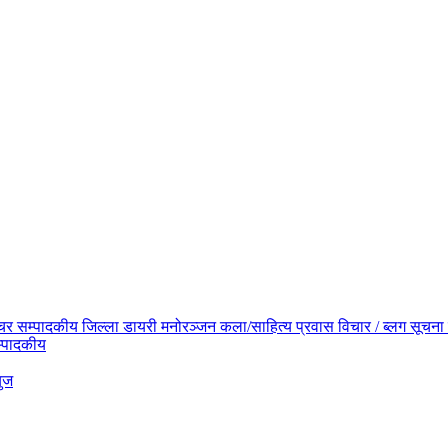
िचर
सम्पादकीय
जिल्ला डायरी
मनोरञ्जन
कला/साहित्य
प्रवास
विचार / ब्लग
सूचना 
्पादकीय
युज