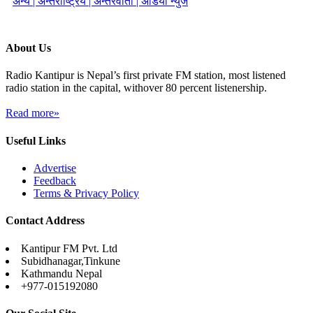
अन्य |
अन्तर्राष्ट्रिय |
अन्तरवार्ता |
अडियो न्युज
About Us
Radio Kantipur is Nepal’s first private FM station, most listened
radio station in the capital, withover 80 percent listenership.
Read more»
Useful Links
Advertise
Feedback
Terms & Privacy Policy
Contact Address
Kantipur FM Pvt. Ltd
Subidhanagar,Tinkune
Kathmandu Nepal
+977-015192080