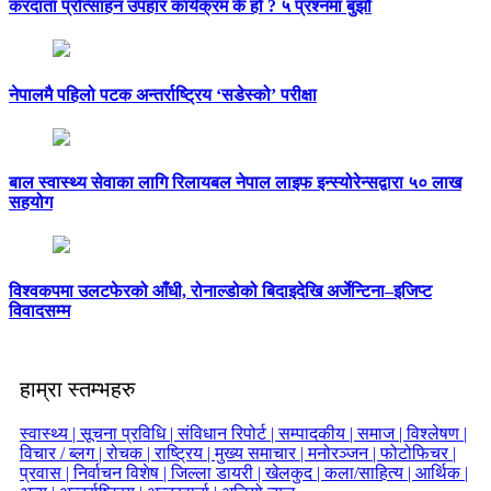
करदाता प्रोत्साहन उपहार कार्यक्रम के हो ? ५ प्रश्नमा बुझौं
नेपालमै पहिलो पटक अन्तर्राष्ट्रिय ‘सडेस्को’ परीक्षा
बाल स्वास्थ्य सेवाका लागि रिलायबल नेपाल लाइफ इन्स्योरेन्सद्वारा ५० लाख
सहयोग
विश्वकपमा उलटफेरको आँधी, रोनाल्डोको बिदाइदेखि अर्जेन्टिना–इजिप्ट
विवादसम्म
हाम्रा स्तम्भहरु
स्वास्थ्य |
सूचना प्रविधि |
संविधान रिपोर्ट |
सम्पादकीय |
समाज |
विश्लेषण |
विचार / ब्लग |
रोचक |
राष्ट्रिय |
मुख्य समाचार |
मनोरञ्जन |
फोटोफिचर |
प्रवास |
निर्वाचन विशेष |
जिल्ला डायरी |
खेलकुद |
कला/साहित्य |
आर्थिक |