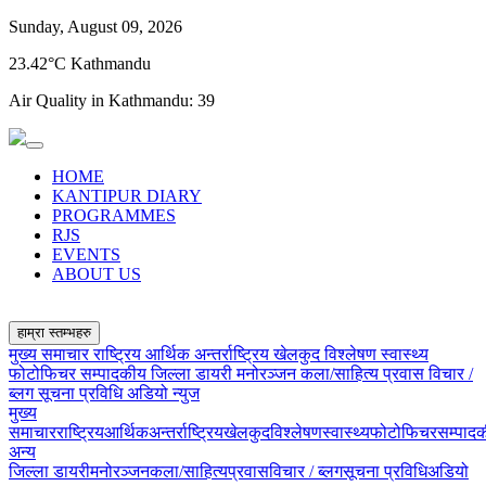
Sunday, August 09, 2026
23.42°C Kathmandu
Air Quality in Kathmandu:
39
HOME
KANTIPUR DIARY
PROGRAMMES
RJS
EVENTS
ABOUT US
हाम्रा स्तम्भहरु
मुख्य समाचार
राष्ट्रिय
आर्थिक
अन्तर्राष्ट्रिय
खेलकुद
विश्लेषण
स्वास्थ्य
फोटोफिचर
सम्पादकीय
जिल्ला डायरी
मनोरञ्जन
कला/साहित्य
प्रवास
विचार /
ब्लग
सूचना प्रविधि
अडियो न्युज
मुख्य
समाचार
राष्ट्रिय
आर्थिक
अन्तर्राष्ट्रिय
खेलकुद
विश्लेषण
स्वास्थ्य
फोटोफिचर
सम्पाद
अन्य
जिल्ला डायरी
मनोरञ्जन
कला/साहित्य
प्रवास
विचार / ब्लग
सूचना प्रविधि
अडियो