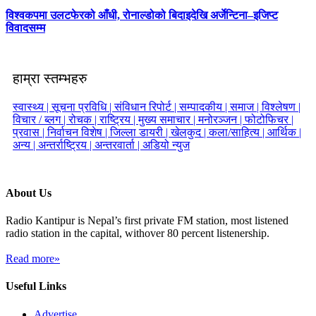
विश्वकपमा उलटफेरको आँधी, रोनाल्डोको बिदाइदेखि अर्जेन्टिना–इजिप्ट
विवादसम्म
हाम्रा स्तम्भहरु
स्वास्थ्य |
सूचना प्रविधि |
संविधान रिपोर्ट |
सम्पादकीय |
समाज |
विश्लेषण |
विचार / ब्लग |
रोचक |
राष्ट्रिय |
मुख्य समाचार |
मनोरञ्जन |
फोटोफिचर |
प्रवास |
निर्वाचन विशेष |
जिल्ला डायरी |
खेलकुद |
कला/साहित्य |
आर्थिक |
अन्य |
अन्तर्राष्ट्रिय |
अन्तरवार्ता |
अडियो न्युज
About Us
Radio Kantipur is Nepal’s first private FM station, most listened
radio station in the capital, withover 80 percent listenership.
Read more»
Useful Links
Advertise