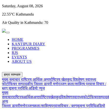
Saturday, August 08, 2026
22.55°C Kathmandu
Air Quality in Kathmandu:
70
HOME
KANTIPUR DIARY
PROGRAMMES
RJS
EVENTS
ABOUT US
हाम्रा स्तम्भहरु
मुख्य समाचार
राष्ट्रिय
आर्थिक
अन्तर्राष्ट्रिय
खेलकुद
विश्लेषण
स्वास्थ्य
फोटोफिचर
सम्पादकीय
जिल्ला डायरी
मनोरञ्जन
कला/साहित्य
प्रवास
विचार /
ब्लग
सूचना प्रविधि
अडियो न्युज
मुख्य
समाचार
राष्ट्रिय
आर्थिक
अन्तर्राष्ट्रिय
खेलकुद
विश्लेषण
स्वास्थ्य
फोटोफिचर
सम्पाद
अन्य
जिल्ला डायरी
मनोरञ्जन
कला/साहित्य
प्रवास
विचार / ब्लग
सूचना प्रविधि
अडियो