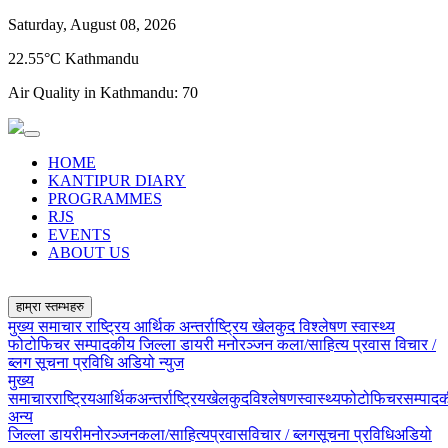
Saturday, August 08, 2026
22.55°C Kathmandu
Air Quality in Kathmandu:
70
HOME
KANTIPUR DIARY
PROGRAMMES
RJS
EVENTS
ABOUT US
हाम्रा स्तम्भहरु
मुख्य समाचार
राष्ट्रिय
आर्थिक
अन्तर्राष्ट्रिय
खेलकुद
विश्लेषण
स्वास्थ्य
फोटोफिचर
सम्पादकीय
जिल्ला डायरी
मनोरञ्जन
कला/साहित्य
प्रवास
विचार /
ब्लग
सूचना प्रविधि
अडियो न्युज
मुख्य
समाचार
राष्ट्रिय
आर्थिक
अन्तर्राष्ट्रिय
खेलकुद
विश्लेषण
स्वास्थ्य
फोटोफिचर
सम्पाद
अन्य
जिल्ला डायरी
मनोरञ्जन
कला/साहित्य
प्रवास
विचार / ब्लग
सूचना प्रविधि
अडियो