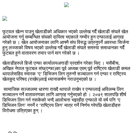
फुटवल खेल्न पाउनु खेलाडीको अधिकार भएको उल्लेख गर्दै खेलाडी संघले खेल
आयोजना गर्नु सम्बन्धित संघको दायित्व भएकाले गम्भीर हुन एन्फालाई आग्रह
गरेको छ । खेल आयोजनाका लागि आफ्नै संघ विरुद्ध उत्रनुपर्ने अवस्था सिर्जना
हुनु लज्जाको विषय भएको उल्लेख गर्दै खेलाडी संघले समस्या समाधानका गर्दै
फुटबल हुने वातावरण तयार पार्न माग गरेको छ ।
खेलाडीहरुले हिजो एन्फा कार्यालयअगाडी प्रदर्शन गरेका थिए । यसैबीच,
अखिल नेपाल फुटबल संघ(एन्फा)का पूर्व अध्यक्ष एवम् पूर्व राष्ट्रिय खेलाडी कमल
थापालेसहिद स्मारक ‘ए’ डिभिजन लिग तुरुन्तै सञ्चालन गर्न एन्फा र राष्ट्रिय
खेलकुद परिषद (राखेप)लाई ध्यानाकर्षण गराउनुभएको छ ।
सामाजिक सञ्जालमा धारणा राख्दै थापाले राखेप र एन्फालाई अविलम्ब लिग
सञ्चालन गर्ने वातावरणका लागि आग्रह गर्नुभएको हो । २०७९ सालपछि शीर्ष
डिभिजन लिग गर्न नसकेको भन्दै आलोचना भइरहँदा एन्फाले यो वर्ष पनि ‘ए
डिभिजन लिग’ नगर्ने र ‘राष्ट्रिय लिग’ मात्र गर्ने निर्णय गरेपछि खेलाडीहरु
विरोधमा उत्रिएका हुन् ।