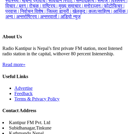
स्वास्थ्य |
सूचना प्रविधि |
संविधान रिपोर्ट |
सम्पादकीय |
समाज |
विश्लेषण |
विचार / ब्लग |
रोचक |
राष्ट्रिय |
मुख्य समाचार |
मनोरञ्जन |
फोटोफिचर |
प्रवास |
निर्वाचन विशेष |
जिल्ला डायरी |
खेलकुद |
कला/साहित्य |
आर्थिक |
अन्य |
अन्तर्राष्ट्रिय |
अन्तरवार्ता |
अडियो न्युज
About Us
Radio Kantipur is Nepal’s first private FM station, most listened
radio station in the capital, withover 80 percent listenership.
Read more»
Useful Links
Advertise
Feedback
Terms & Privacy Policy
Contact Address
Kantipur FM Pvt. Ltd
Subidhanagar,Tinkune
Kathmandu Nepal