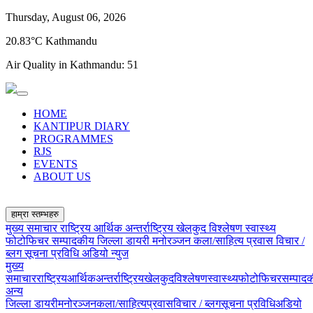
Thursday, August 06, 2026
20.83°C Kathmandu
Air Quality in Kathmandu:
51
HOME
KANTIPUR DIARY
PROGRAMMES
RJS
EVENTS
ABOUT US
हाम्रा स्तम्भहरु
मुख्य समाचार
राष्ट्रिय
आर्थिक
अन्तर्राष्ट्रिय
खेलकुद
विश्लेषण
स्वास्थ्य
फोटोफिचर
सम्पादकीय
जिल्ला डायरी
मनोरञ्जन
कला/साहित्य
प्रवास
विचार /
ब्लग
सूचना प्रविधि
अडियो न्युज
मुख्य
समाचार
राष्ट्रिय
आर्थिक
अन्तर्राष्ट्रिय
खेलकुद
विश्लेषण
स्वास्थ्य
फोटोफिचर
सम्पाद
अन्य
जिल्ला डायरी
मनोरञ्जन
कला/साहित्य
प्रवास
विचार / ब्लग
सूचना प्रविधि
अडियो