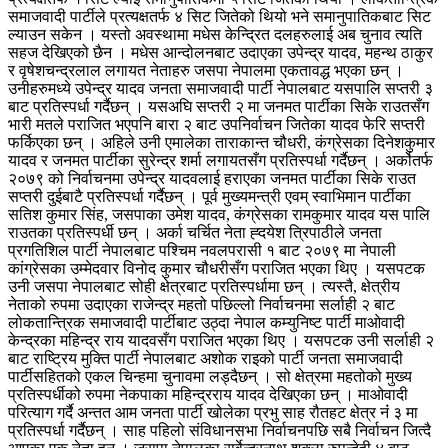
समाजवादी पार्टीले प्रत्यक्षतर्फ ४ सिट जितेको थियो भने समानुपातिकबाट सिट
ल्याउन सकेन । यस्तो अवस्थामा मधेस केन्द्रित दलहरुलाई अब चुनाव त्यति
सहज देखिएको छैन । मधेस आन्दोलनबाट उदाएका उपेन्द्र यादव, महन्थ ठाकुर
र वृषेशचन्द्रलाल लगायत नेताहरु जसपा नेपालमा एकतावद्ध भएका छन् ।
उनीहरुमध्ये उपेन्द्र यादव जनता समाजवादी पार्टी नेपालबाट यसपालि सप्तरी ३
बाट प्रतिस्पर्धा गर्दैछन् । यसअघि सप्तरी २ मा जनमत पार्टीका सिके राउतसँग
भारी मतले पराजित भएपनि बारा २ बाट उपनिर्वाचन जितेका यादव फेरि सप्तरी
फर्किएका छन् । अहिले उनी एमालेका ताराकान्त चौधरी, कंग्रेसका दिनेशकुमार
यादव र जनमत पार्टीका सुरेन्द्र शर्मा लगायतसँग प्रतिस्पर्धा गर्दैछन् । अर्कोतर्फ
२०७९ को निर्वाचनमा उपेन्द्र यादवलाई हराएका जनमत पार्टीका सिके राउत
सप्तरी दुईबाटै प्रतिस्पर्धा गर्दैछन् । पूर्व मुख्यमन्त्री एवम् स्वाभिमान पार्टीका
सतिश कुमार सिंह, जसपाका उमेश यादव, कंग्रेसका रामकुमार यादव यस पालि
राउतका प्रतिस्पर्धी छन् । अर्का चर्चित नेता ह्दयेश त्रिपाठीले जनता
प्रगतिशिल पार्टी नेपालबाट पश्चिम नवलपरासी १ बाट २०७९ मा नेपाली
कांग्रेसका उम्मेदवार विनोद कुमार चौधरीसँग पराजित भएका थिए । यसपटक
उनी जसपा नेपालबाट सोही क्षेत्रबाट प्रतिस्पर्धामा छन् । त्यस्तै, क्षेत्रीय
नेताको रुपमा उदाएका राजेन्द्र महतो पछिल्लो निर्वाचनमा सर्लाही २ बाट
लोकतान्त्रिक समाजवादी पार्टीबाट उठ्दा नेपाल कम्युनिष्ट पार्टी माओवादी
केन्द्रका महिन्द्र राय यादवसँग पराजित भएका थिए । यसपटक उनी सर्लाही २
बाट राष्ट्रिय मुक्ति पार्टी नेपालबाट अशोक राइको पार्टी जनता समाजवादी
पार्टीसहितको एकल चिन्हमा चुनावमा लड्दैछन् । सो क्षेत्रमा महतोको मुख्य
प्रतिस्पर्धीको रुपमा नेकपाका महिन्द्रराय यादव देखिएका छन् । माओवादी
परित्याग गर्दै अन्तत आम जनता पार्टी खोलेका प्रभु साह रौतहट क्षेत्र नंं ३ मा
प्रतिस्पर्धा गर्दैछन् । साह पहिलो संविधानसभा निर्वाचनपछि सबै निर्वाचन जित्दै