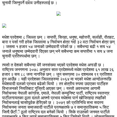
चुनावी जित्नुपर्ने दवाव उनीहरुलाई छ ।
मधेश प्रदेशमा ८ जिल्ला छन् । सप्तरी, सिरहा, धनुषा, महोत्तरी, सर्लाही, रौतहट,
बारा र पर्सा गरी हरेक जिल्लामा ४ निर्वाचन क्षेत्र गर्दा ३२ वटा निर्वाचन क्षेत्र छन्
। जसमा १ हजार ५४ जनाको उम्मेदवारी परेको छ । सबैभन्दा बढी १ सय ५४
जनाले धनुषामा उम्मेदवारी दिएका छन् भने सबैभन्दा कम सप्तरीमा १ सय ४ जना
चुनावी प्रतिस्पर्धामा छन् ।
त्यसो त देशको सबैभन्दा धेरै जनसंख्या भएको प्रदेशमा मधेस अगाडी छ ।
राष्ट्रिय जनगणना २०७८ अनुसार सात प्रदेशमध्ये मधेश प्रदेशमा ६१ लाख २६
हजार २ सय ८८ जना नागरिक छन् । जुन समग्रमा २० दशमलब ९९ प्रतिशत
हुन आउँछ । यही प्रदेशका जिल्लाहरुमा २०६४ मा भएको मधेश आन्दोलनपछि
मधेशवादी दलको प्रभाव बढेको थियो । तर क्षेत्रीय रुपमा उदाएका पार्टीहरु
विभाजनको नियतिबाट गुज्रिदै आएका छन् । यस्तो अवस्थामा आगामी
निर्वाचनमा नेपाली कांग्रेस, एमाले, नेपाली कम्युनिष्ट पार्टी, राष्ट्रिय स्वतन्त्र
पार्टीलगायतका ठूला दलले आफ्नो प्रभाव मधेशमा पार्न खोजिरहदा त्यहाँको
निर्वाचनलाई चासोपूर्वक हेरिएको छ । २०७९ को प्रतिनिधि सभा सदस्य
निर्वाचनमा जनता समाजवादी पार्टीले प्रत्यक्षतर्फ ७ र समानुपातिकमा ५ सिट
जित्दै छैटाँै ठूलो राष्ट्रिय दल बनेको थियो । सिके राउतको जनमत पार्टीले
प्रत्यक्षतर्फ १ सिट ल्याई समानुपातिकमा ५ सिट जितेको थियो । लोकतान्त्रिक