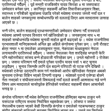
आएका एक नेता हुन् । जसपा नेपालका सर्वेन्द्रनाथ शुक्ला रुपन्देही ४ बाट
प्रतिस्पर्धा गर्दैछन् । पूर्व मन्त्री राजकिशोर यादव सिराहा ४ मा जसपाबाट
उम्मेदवार बनेका छन् । कान्तिपुर सहकर्मी अजित तिवारीकाअनुसार शिक्षा,
स्वास्थ्य र गरिबीको सूचांकमा पछाडि परेको मधेशमा रास्वपा जस्तो नयाँ दल र
बालेन शाहको जनकपुरमा सम्बोधनपछि सो दललाई लिएर आम मतदातामा उत्साह
आएको छ ।
भन्नै परेन, बालेन शाहलाई प्रधानमन्त्रीको उम्मेदवार घोषणा गर्दै रास्वपाले
मधेसमा आफ्नो प्रभाव विस्तार गर्न खोजिरहेको छ । जनकपुरमा माघ ५ मा
शाहको सम्बोधनपछि मधेशमा चुनावी माहोल ह्वात्तै बढाएको छ । मधेस राजनीतिमा
प्रभावशाली मानिएकामध्ये अनिल झा अहिले कंग्रेसमा पुगेका छन् । उनी रौतहट
क्षेत्र नम्वर १ मा एमालेका अजयकुमार गुप्ता, नेकपाका माधवकुमार नेपाल
लगायतसँग प्रतिस्पर्धा गर्र्दैछन् । जसपा नेपालका नेता शरद्सिंह भण्डारी फेरि
पनि महोत्तरीबाट सांसद बन्ने होडवाजी गरिरहेका छन् । उनले महोत्तरी २ रोजेका
छन् । जसपा परित्याग गर्दै एमाले पुगेका प्रदीप यादव पर्सा १ बाट चुनाव
लड्दैछन् । चुनाव जित्नकै लागि दल बदल्ने परिपाटी यो पटक पनि देखियो ।
मधेसको एजेन्डा उठाएपनि काम गर्न नसकेको आरोप खेपिरहेका नेताहरु अबको
चुनावमा एजेन्डा विहिन भएको टिप्पणी पाइन्छ । मधेशको पुरानो एजेण्डा बोक्ने
नेता नभएको र संघीयताजस्तो विषयलाई नयाँ दलले कसरी आत्मसाथ गर्छ भन्ने
विषय आम मतदाताले चासोपूर्वक हेरिरहेको पर्साबाट सहकर्मी शंकर आचार्यको
भनाइ छ ।
कंग्रेस परित्याग गर्दै मधेस केन्द्रित राजनीतिमा होमिएका महन्थ ठाकुर भने
यसपटक राष्ट्रिय सभामा निर्वाचित भइसकेका छन् । लोसपा र जसपा
नेपालबीच एकता भएको केही दिनपछि कंग्रेस र एमालेको गठबन्धनबाट ठाकुर
संघीय संसदको माथिल्लो सदनमा निर्वाचित भएका हुन् । उनले गत निर्वाचन