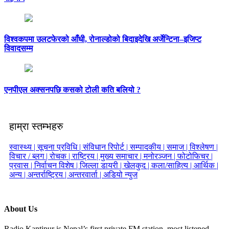
विश्वकपमा उलटफेरको आँधी, रोनाल्डोको बिदाइदेखि अर्जेन्टिना–इजिप्ट
विवादसम्म
एनपीएल अक्सनपछि कसको टोली कति बलियो ?
हाम्रा स्तम्भहरु
स्वास्थ्य |
सूचना प्रविधि |
संविधान रिपोर्ट |
सम्पादकीय |
समाज |
विश्लेषण |
विचार / ब्लग |
रोचक |
राष्ट्रिय |
मुख्य समाचार |
मनोरञ्जन |
फोटोफिचर |
प्रवास |
निर्वाचन विशेष |
जिल्ला डायरी |
खेलकुद |
कला/साहित्य |
आर्थिक |
अन्य |
अन्तर्राष्ट्रिय |
अन्तरवार्ता |
अडियो न्युज
About Us
Radio Kantipur is Nepal’s first private FM station, most listened