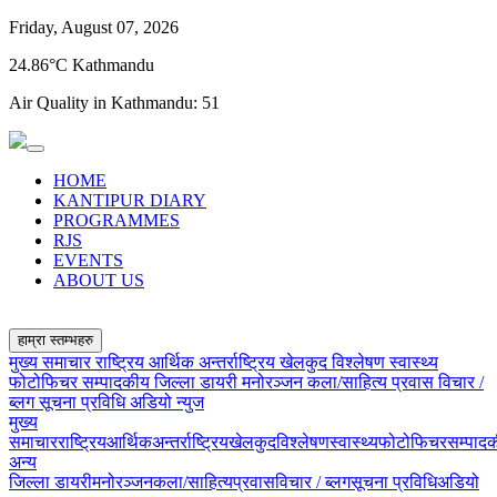
Friday, August 07, 2026
24.86°C Kathmandu
Air Quality in Kathmandu:
51
HOME
KANTIPUR DIARY
PROGRAMMES
RJS
EVENTS
ABOUT US
हाम्रा स्तम्भहरु
मुख्य समाचार
राष्ट्रिय
आर्थिक
अन्तर्राष्ट्रिय
खेलकुद
विश्लेषण
स्वास्थ्य
फोटोफिचर
सम्पादकीय
जिल्ला डायरी
मनोरञ्जन
कला/साहित्य
प्रवास
विचार /
ब्लग
सूचना प्रविधि
अडियो न्युज
मुख्य
समाचार
राष्ट्रिय
आर्थिक
अन्तर्राष्ट्रिय
खेलकुद
विश्लेषण
स्वास्थ्य
फोटोफिचर
सम्पाद
अन्य
जिल्ला डायरी
मनोरञ्जन
कला/साहित्य
प्रवास
विचार / ब्लग
सूचना प्रविधि
अडियो