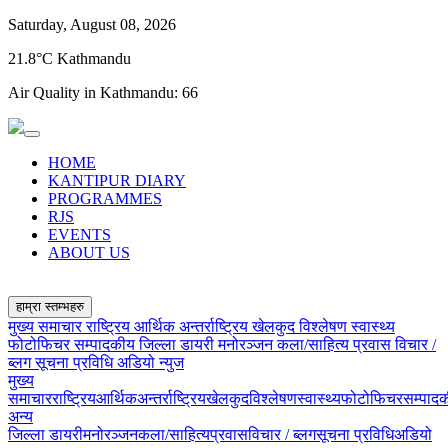
Saturday, August 08, 2026
21.8°C Kathmandu
Air Quality in Kathmandu:
66
HOME
KANTIPUR DIARY
PROGRAMMES
RJS
EVENTS
ABOUT US
हाम्रा स्तम्भहरु
मुख्य समाचार
राष्ट्रिय
आर्थिक
अन्तर्राष्ट्रिय
खेलकुद
विश्लेषण
स्वास्थ्य
फोटोफिचर
सम्पादकीय
जिल्ला डायरी
मनोरञ्जन
कला/साहित्य
प्रवास
विचार /
ब्लग
सूचना प्रविधि
अडियो न्युज
मुख्य
समाचार
राष्ट्रिय
आर्थिक
अन्तर्राष्ट्रिय
खेलकुद
विश्लेषण
स्वास्थ्य
फोटोफिचर
सम्पाद
अन्य
जिल्ला डायरी
मनोरञ्जन
कला/साहित्य
प्रवास
विचार / ब्लग
सूचना प्रविधि
अडियो