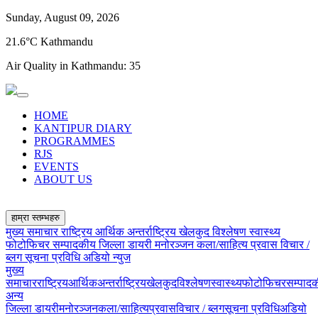
Sunday, August 09, 2026
21.6°C Kathmandu
Air Quality in Kathmandu:
35
HOME
KANTIPUR DIARY
PROGRAMMES
RJS
EVENTS
ABOUT US
हाम्रा स्तम्भहरु
मुख्य समाचार
राष्ट्रिय
आर्थिक
अन्तर्राष्ट्रिय
खेलकुद
विश्लेषण
स्वास्थ्य
फोटोफिचर
सम्पादकीय
जिल्ला डायरी
मनोरञ्जन
कला/साहित्य
प्रवास
विचार /
ब्लग
सूचना प्रविधि
अडियो न्युज
मुख्य
समाचार
राष्ट्रिय
आर्थिक
अन्तर्राष्ट्रिय
खेलकुद
विश्लेषण
स्वास्थ्य
फोटोफिचर
सम्पाद
अन्य
जिल्ला डायरी
मनोरञ्जन
कला/साहित्य
प्रवास
विचार / ब्लग
सूचना प्रविधि
अडियो