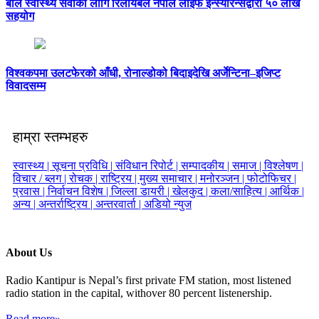
बाल स्वास्थ्य सेवाका लागि रिलायबल नेपाल लाइफ इन्स्योरेन्सद्वारा ५० लाख
सहयोग
विश्वकपमा उलटफेरको आँधी, रोनाल्डोको बिदाइदेखि अर्जेन्टिना–इजिप्ट
विवादसम्म
हाम्रा स्तम्भहरु
स्वास्थ्य |
सूचना प्रविधि |
संविधान रिपोर्ट |
सम्पादकीय |
समाज |
विश्लेषण |
विचार / ब्लग |
रोचक |
राष्ट्रिय |
मुख्य समाचार |
मनोरञ्जन |
फोटोफिचर |
प्रवास |
निर्वाचन विशेष |
जिल्ला डायरी |
खेलकुद |
कला/साहित्य |
आर्थिक |
अन्य |
अन्तर्राष्ट्रिय |
अन्तरवार्ता |
अडियो न्युज
About Us
Radio Kantipur is Nepal’s first private FM station, most listened
radio station in the capital, withover 80 percent listenership.
Read more»