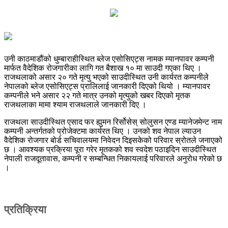
उनी काठमाडौंको धुम्बाराहीस्थित ब्लेज एसोसिएट्स नामक म्यानपावर कम्पनी
मार्फत वैदेशिक रोजगारीका लागि गत बैशाख १० मा साउदी गएका थिए ।
राजथलाको असार २० गते मृत्यु भएको साउदीस्थित उनी कार्यरत कम्पनीले
नेपालको ब्लेज एसोसिएट्स प्रालिलाई जानकारी दिएको थियो । म्यानपावर
कम्पनीले भने असार २२ गते मात्र उनको मृत्युको खबर दिएको मृतक
राजथलाका मामा श्याम राजथलाले जानकारी दिए ।
राजथला साउदीस्थित एसाद फर ह्युमन रिर्सोसेस् सोलुसन एण्ड म्यानेजमेन्ट नाम
कम्पनी अन्तर्गतको प्रोजेक्टमा कार्यरत थिए । उनको शव नेपाल ल्याउन
वैदेशिक रोजगार बोर्ड सचिवालयमा निवेदन दिइसकेको परिवार स्रोतले जनाएको
छ । आवश्यक प्रक्रिया पूरा गरेर मृतकको शव स्वदेश पठाइदिन साउदीस्थित
नेपाली राजदूतावास, कम्पनी र सम्बन्धित निकायलाई परिवारले अनुरोध गरेको छ
।
प्रतिक्रिया