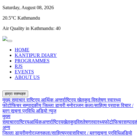
Saturday, August 08, 2026
20.5°C Kathmandu
Air Quality in Kathmandu:
40
HOME
KANTIPUR DIARY
PROGRAMMES
RJS
EVENTS
ABOUT US
हाम्रा स्तम्भहरु
मुख्य समाचार
राष्ट्रिय
आर्थिक
अन्तर्राष्ट्रिय
खेलकुद
विश्लेषण
स्वास्थ्य
फोटोफिचर
सम्पादकीय
जिल्ला डायरी
मनोरञ्जन
कला/साहित्य
प्रवास
विचार /
ब्लग
सूचना प्रविधि
अडियो न्युज
मुख्य
समाचार
राष्ट्रिय
आर्थिक
अन्तर्राष्ट्रिय
खेलकुद
विश्लेषण
स्वास्थ्य
फोटोफिचर
सम्पाद
अन्य
जिल्ला डायरी
मनोरञ्जन
कला/साहित्य
प्रवास
विचार / ब्लग
सूचना प्रविधि
अडियो