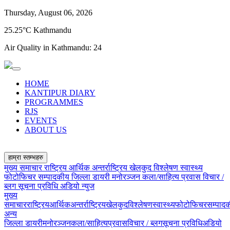
Thursday, August 06, 2026
25.25°C Kathmandu
Air Quality in Kathmandu:
24
HOME
KANTIPUR DIARY
PROGRAMMES
RJS
EVENTS
ABOUT US
हाम्रा स्तम्भहरु
मुख्य समाचार
राष्ट्रिय
आर्थिक
अन्तर्राष्ट्रिय
खेलकुद
विश्लेषण
स्वास्थ्य
फोटोफिचर
सम्पादकीय
जिल्ला डायरी
मनोरञ्जन
कला/साहित्य
प्रवास
विचार /
ब्लग
सूचना प्रविधि
अडियो न्युज
मुख्य
समाचार
राष्ट्रिय
आर्थिक
अन्तर्राष्ट्रिय
खेलकुद
विश्लेषण
स्वास्थ्य
फोटोफिचर
सम्पाद
अन्य
जिल्ला डायरी
मनोरञ्जन
कला/साहित्य
प्रवास
विचार / ब्लग
सूचना प्रविधि
अडियो