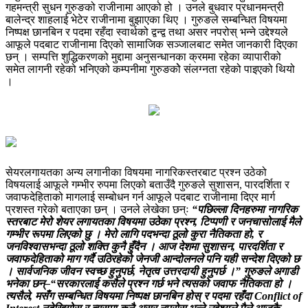
गहमन्त्री सुधन गुरुङको राजीनामा आएको हो । उनले बुधवार प्रधानमन्त्री
बालेन्द्र शाहलाई भेटेर राजीनामा बुझाएका थिए । गुरुङले सम्बन्धित विषयमा
निष्पक्ष छानबिन र पदमा रहँदा स्वार्थको द्वन्द्व तथा असर नपरोस् भन्ने उद्देश्यले
आफूले पदबाट राजीनामा दिएको सामाजिक सञ्जालबाट समेत जानकारी दिएका
छन् । सम्पत्ति शुद्धिकरणको मुद्दामा अनुसन्धानका क्रममा रहेका व्यापारीको
समेत लागनी रहेको भनिएको कम्पनीमा गुरुङकोे संलग्नता रहेको पाइएको थियो
।
सेयरलगायतका अन्य लगानीका विषयमा नागरिकस्तरबाट प्रश्न उठेको
विषयलाई आफूले गम्भीर रुपमा लिएको बताउँदै गुरुङले सुशासन, पारदर्शिता र
जवाफदेहिताको मागलाई सम्बोधन गर्न आफूले पदबाट राजीनामा दिएर मार्ग
प्रशस्त गरेको बताएका छन् । उनले लेखेका छन्ः
“पछिल्ला दिनहरुमा नागरिक
स्तरबाट मेरो शेयर लगायतका विषयमा उठेका प्रश्न, टिप्पणी र जनचासोलाई मैले
गम्भीर रूपमा लिएको छु । मेरो लागि पदभन्दा ठूलो कुरा नैतिकता हो, र
जनविश्वासभन्दा ठूलो शक्ति कुनै हुँदैन । आज देशमा सुशासन, पारदर्शिता र
जवाफदेहिताको माग गर्दै उठिरहेको जेनजी आन्दोलनले पनि यही सन्देश दिएको छ
। सार्वजनिक जीवन स्वच्छ हुनुपर्छ, नेतृत्व उत्तरदायी हुनुपर्छ ।” गुरुङले अगाडी
भनेका छन्–“सरकारलाई कसैले प्रश्न गर्छ भने त्यसको जवाफ नैतिकता हो ।
त्यसैले, मसँग सम्बन्धित विषयमा निष्पक्ष छानबिन होस् र पदमा रहँदा Conflict of