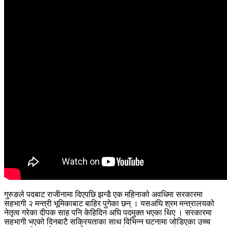
गुरुङले पदबाट राजीनामा दिएपछि झन्डै एक महिनाको अवधिमा सरकारमा
सहभागी २ मन्त्री भूमिकाबाट बाहिर पुगेका छन् । यसअघि श्रम मन्त्रालयको
नेतृत्व गरेका दीपक साह पनि केहिदिन अघि पदमुक्त भएका थिए । सरकारमा
सहभागी भएको दिनबाटै सक्रियताका साथ विभिन्न घटनामा जोडिएका उच्च