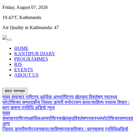
Friday, August 07, 2026
19.43°C Kathmandu
Air Quality in Kathmandu:
47
HOME
KANTIPUR DIARY
PROGRAMMES
RJS
EVENTS
ABOUT US
हाम्रा स्तम्भहरु
मुख्य समाचार
राष्ट्रिय
आर्थिक
अन्तर्राष्ट्रिय
खेलकुद
विश्लेषण
स्वास्थ्य
फोटोफिचर
सम्पादकीय
जिल्ला डायरी
मनोरञ्जन
कला/साहित्य
प्रवास
विचार /
ब्लग
सूचना प्रविधि
अडियो न्युज
मुख्य
समाचार
राष्ट्रिय
आर्थिक
अन्तर्राष्ट्रिय
खेलकुद
विश्लेषण
स्वास्थ्य
फोटोफिचर
सम्पाद
अन्य
जिल्ला डायरी
मनोरञ्जन
कला/साहित्य
प्रवास
विचार / ब्लग
सूचना प्रविधि
अडियो