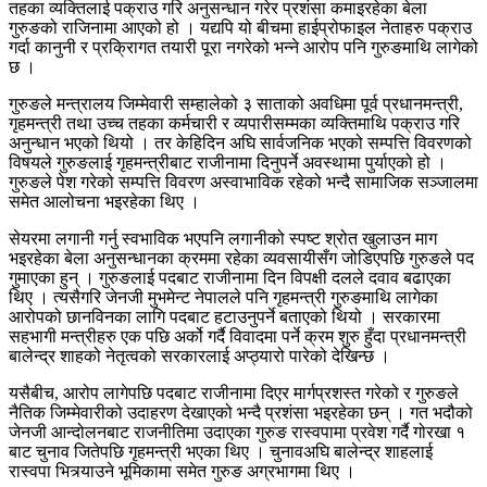
तहका व्यक्तिलाई पक्राउ गरि अनुसन्धान गरेर प्रशंसा कमाइरहेका बेला
गुरुङको राजिनामा आएको हो । यद्यपि यो बीचमा हाईप्रोफाइल नेताहरु पक्राउ
गर्दा कानुनी र प्रक्रिागत तयारी पूरा नगरेको भन्ने आरोप पनि गुरुङमाथि लागेको
छ ।
गुरुङले मन्त्रालय जिम्मेवारी सम्हालेको ३ साताको अवधिमा पूर्व प्रधानमन्त्री,
गृहमन्त्री तथा उच्च तहका कर्मचारी र व्यपारीसम्मका व्यक्तिमाथि पक्राउ गरि
अनुन्धान भएको थियो । तर केहिदिन अघि सार्वजनिक भएको सम्पत्ति विवरणको
विषयले गुरुङलाई गृहमन्त्रीबाट राजीनामा दिनुपर्ने अवस्थामा पुर्याएको हो ।
गुरुङले पेश गरेको सम्पत्ति विवरण अस्वाभाविक रहेको भन्दै सामाजिक सञ्जालमा
समेत आलोचना भइरहेका थिए ।
सेयरमा लगानी गर्नु स्वभाविक भएपनि लगानीको स्पष्ट श्रोत खुलाउन माग
भइरहेका बेला अनुसन्धानका क्रममा रहेका व्यवसायीसँग जोडिएपछि गुरुङले पद
गुमाएका हुन् । गुरुङलाई पदबाट राजीनामा दिन विपक्षी दलले दवाव बढाएका
थिए । त्यसैगरि जेनजी मुभमेन्ट नेपालले पनि गृहमन्त्री गुरुङमाथि लागेका
आरोपको छानविनका लागि पदबाट हटाउनुपर्ने बताएको थियो । सरकारमा
सहभागी मन्त्रीहरु एक पछि अर्को गर्दै विवादमा पर्ने क्रम शुरु हुँदा प्रधानमन्त्री
बालेन्द्र शाहको नेतृत्वको सरकारलाई अप्ठ्यारो पारेको देखिन्छ ।
यसैबीच, आरोप लागेपछि पदबाट राजीनामा दिएर मार्गप्रशस्त गरेको र गुरुङले
नैतिक जिम्मेवारीको उदाहरण देखाएको भन्दै प्रशंसा भइरहेका छन् । गत भदौको
जेनजी आन्दोलनबाट राजनीतिमा उदाएका गुरुङ रास्वपामा प्रवेश गर्दै गोरखा १
बाट चुनाव जितेपछि गृहमन्त्री भएका थिए । चुनावअघि बालेन्द्र शाहलाई
रास्वपा भित्र्याउने भूमिकामा समेत गुरुङ अग्रभागमा थिए ।