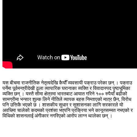
यस बीचमा राजनीतिक नेतृत्वदेखि कैयौँ व्यवसायी पक्राउ परेका छन् । पक्राउ
पर्नेमा पूर्वमन्त्रीदेखी ठूला व्यापारिक घरानाका व्यक्ति र विवादास्पद पृष्ठभूमिका
व्यक्ति छन् । यस्तै सीमा क्षेत्रमा भारतबाट आयात गरिने १०० रुपैयाँ बढीको
सामग्रीमा भन्सार शुल्क लिने नीतिले व्यापक बहस निम्ताएको मात्र छैन, विरोध
पनि उत्तिकै भएको छ । शासकीय सुधार र सुशासनका लागि सरकारले यो
अवधिमा चालेको कदमको प्रशंसा भएपनि प्रक्रिया भने कानूनसम्मत नभएको र
विधिको शासनलाई अंगीकार नगरिएको आरोप लाग्न थालेका छन् ।