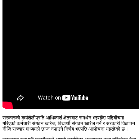
सरकारको कर्यशैलीप्रति आधिकाशं क्षेत्रबाट समर्थन भइरहँदा यहिबीचमा
गरिएको कर्मचारी संगठन खारेज, विद्यार्थी संगठन खारेज गर्ने र सरकारी विज्ञापन
नीजि सञ्चार माध्यमले छाप्न नपाउने निर्णय भएपछि आलोचना भइरहेको छ ।