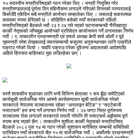
१५ सदस्यीय मन्त्रीपरिषद्को गठन गरेका थिए । मन्त्री नियुक्ति गरेर
मन्त्रीमण्डललाई पूर्णता दिन महिनौसम्म लगाउने गरिएको विगतको परम्परालाई
बिर्साउँदै एकैदिन सबै मन्त्रीले कार्यभार सम्हालेका थिए । जसलाई सकरात्मक
कदमका रुपमा हेरिएको छ । सोहिदिन बसेको नयाँ सरकारको पहिलो
मन्त्रीपरिषद्को बैठकले भदौ २३ र २४ गते भएको घटनासम्बन्धी गौरीबहादुर
कार्की नेतृत्वको जाँचबुझ आयोगको प्रतिवेदन कार्यान्वयन गर्ने लगायतका निर्णय
गर्यो । र, तत्कालीन प्रधानमन्त्री एवं एमाले अध्यक्ष केपी शर्मा ओली र पूर्व
गृहमन्त्री रमेश लेखकलाई ज्यानसम्बन्धी कसुरमा अनुसन्धानका लागि प्रहरीले
पक्राउ गरेको थियो । यद्यपि पक्राउ परेका दुवैजना अदालतको आदेशपछि
अहिले हिरासत बाहिरबाट मुद्दा लडिरहेका छन् ।
यस्तै शासकीय सुधारका लागि भन्दै विभिन्न क्षेत्रका १ सय बूँदा समेटिएको
कार्यसूची सार्वजनिक गरेर आफ्नो कार्यसम्पादन सूची सार्वजनिक गरेको
सरकारले नेपालमा सञ्चालनमा रहेका “अनलाइन बेटिङ” र “सट्टेबाजी
प्ल्याटफर्म” हरु बन्द गर्ने लगायत निर्णय गर्यो । २४ घण्टा भित्र पूर्णरुपमा
सञ्चालमा रोक लगाउने सरकारले तयारी गरेपनि ती प्ल्याटफर्म अझैसम्म पूर्ण
रुपमा बन्द भएको छैन । तत्कालीन सुशीला कार्की नेतृत्वको मन्त्रीपरिषद्
बैठकले २०८२ पुस १४ मा गठन गरेको सुशासन मार्गचित्र सम्बन्धी समितिको
प्रतिवेदन नयाँ सरकारले चैत १५ मा सार्वजनिक गर्यो । अर्कोतर्फ प्रधानमन्त्री