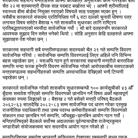
सरकारमा सहभागी मन्त्रीहरुले आफ्नो कार्यक्षेत्र अनुसारका काम गरिरहेका बेला
चैत २२ मा श्रममन्त्री दीपक साह पदबाट बर्खास्त भए । आफ्नी श्रीमतीलाई
स्वास्थ्य बीमा बोर्डमा नियुक्त गराएको विषयले साह पदमुक्त भएका हुन् ।
यसैबीच सरकारले संसदमा प्रतिनिधित्व गर्ने ६ वटा दलको चुनावी घोषणा पत्र
लगायत विषय समेटेर बैशाख १ गते शासकीय सुधारका लागि राष्ट्रिय
प्रतिबद्धतापत्रको मस्यौदा सार्वजनिक गर्यो । सो बारे दलहरुसँग सरकारले
आवश्यक सुझाव दिन समेत भनेको थियो । सोहि अनुसार केहि दलहरुले आफ्ना
सुझावहरु पेश गरेका छन् ।
सरकारमा सहभागी सबै मन्त्रीमण्डलका सदस्यको चैत २९ गते सम्पत्ति विवरण
सार्वजनिक गरियो । सार्वजनिक सम्पत्ति विवरणलाई लिएर अहिले पनि विभिन्न
बहस भइरहेका छन् । यसअघि गठन हुने सरकारमा सहभागी मन्त्रीले बास्तविक
सम्पत्ति भन्दा फरक हुनेगरि विवरण सार्वजनिक गरेको आरोपकाबीच यसपटकको
मन्त्रमण्डलमा सहभागीहरुको सम्पत्ति अस्वाभाविक देखिएको भन्दै टिप्पणी
भइरहेका छन् ।
सरकारले सार्वजनिक गरेको शासकीय सुधारसम्बन्धी १०० कार्यसूचीको ४३ औँ
बुँदामा समावेश गरिएको सम्पत्ति विवरणको छानविन गर्ने विषय अर्को महत्वपूर्ण
कदमका रुपमा लिइएको छ । बैशाख २ गते बसेको मन्त्री परिषद् बैठकले
२०६२÷६३ सालदेखि २०८२÷८३ सम्म सार्वजनिक पद धारण गरेका प्रमुख
राजनीतिक पदाधिकारी तथा उच्च पदस्थ कर्मचारीहरूको सम्पत्ति विवरणको
संकलन तथा छानबिन गर्न सम्पत्ति, जाँचबुझ÷छानबिन आयोग गठन गर्यो ।
मन्त्रिपरिषद्को बैठकले सर्वोच्च अदालतका पूर्वन्यायाधीश राजेन्द्रकुमार
भण्डारीको संयोजकत्वमा चार सदस्यीय आयोग गठन गरेको हो ।
मन्त्रीपरिषद्मा समावेश भएलगत्तै सक्रियता देखाएका गृहमन्त्री सुधन गुरुङ