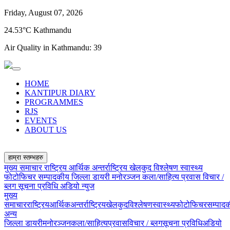
Friday, August 07, 2026
24.53°C Kathmandu
Air Quality in Kathmandu:
39
HOME
KANTIPUR DIARY
PROGRAMMES
RJS
EVENTS
ABOUT US
हाम्रा स्तम्भहरु
मुख्य समाचार
राष्ट्रिय
आर्थिक
अन्तर्राष्ट्रिय
खेलकुद
विश्लेषण
स्वास्थ्य
फोटोफिचर
सम्पादकीय
जिल्ला डायरी
मनोरञ्जन
कला/साहित्य
प्रवास
विचार /
ब्लग
सूचना प्रविधि
अडियो न्युज
मुख्य
समाचार
राष्ट्रिय
आर्थिक
अन्तर्राष्ट्रिय
खेलकुद
विश्लेषण
स्वास्थ्य
फोटोफिचर
सम्पाद
अन्य
जिल्ला डायरी
मनोरञ्जन
कला/साहित्य
प्रवास
विचार / ब्लग
सूचना प्रविधि
अडियो