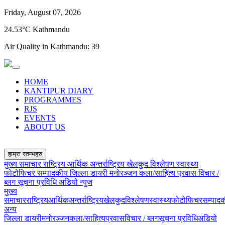
Friday, August 07, 2026
24.53°C Kathmandu
Air Quality in Kathmandu:
39
HOME
KANTIPUR DIARY
PROGRAMMES
RJS
EVENTS
ABOUT US
हाम्रा स्तम्भहरु
मुख्य समाचार
राष्ट्रिय
आर्थिक
अन्तर्राष्ट्रिय
खेलकुद
विश्लेषण
स्वास्थ्य
फोटोफिचर
सम्पादकीय
जिल्ला डायरी
मनोरञ्जन
कला/साहित्य
प्रवास
विचार /
ब्लग
सूचना प्रविधि
अडियो न्युज
मुख्य
समाचार
राष्ट्रिय
आर्थिक
अन्तर्राष्ट्रिय
खेलकुद
विश्लेषण
स्वास्थ्य
फोटोफिचर
सम्पाद
अन्य
जिल्ला डायरी
मनोरञ्जन
कला/साहित्य
प्रवास
विचार / ब्लग
सूचना प्रविधि
अडियो