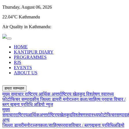
Thursday, August 06, 2026
22.04°C Kathmandu
Air Quality in Kathmandu:
HOME
KANTIPUR DIARY
PROGRAMMES
RJS
EVENTS
ABOUT US
हाम्रा स्तम्भहरु
मुख्य समाचार
राष्ट्रिय
आर्थिक
अन्तर्राष्ट्रिय
खेलकुद
विश्लेषण
स्वास्थ्य
फोटोफिचर
सम्पादकीय
जिल्ला डायरी
मनोरञ्जन
कला/साहित्य
प्रवास
विचार /
ब्लग
सूचना प्रविधि
अडियो न्युज
मुख्य
समाचार
राष्ट्रिय
आर्थिक
अन्तर्राष्ट्रिय
खेलकुद
विश्लेषण
स्वास्थ्य
फोटोफिचर
सम्पाद
अन्य
जिल्ला डायरी
मनोरञ्जन
कला/साहित्य
प्रवास
विचार / ब्लग
सूचना प्रविधि
अडियो