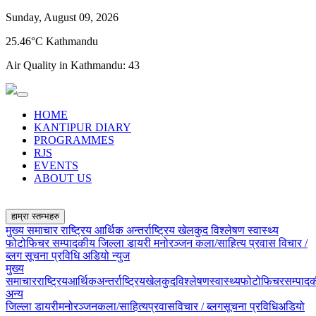
Sunday, August 09, 2026
25.46°C Kathmandu
Air Quality in Kathmandu:
43
HOME
KANTIPUR DIARY
PROGRAMMES
RJS
EVENTS
ABOUT US
हाम्रा स्तम्भहरु
मुख्य समाचार
राष्ट्रिय
आर्थिक
अन्तर्राष्ट्रिय
खेलकुद
विश्लेषण
स्वास्थ्य
फोटोफिचर
सम्पादकीय
जिल्ला डायरी
मनोरञ्जन
कला/साहित्य
प्रवास
विचार /
ब्लग
सूचना प्रविधि
अडियो न्युज
मुख्य
समाचार
राष्ट्रिय
आर्थिक
अन्तर्राष्ट्रिय
खेलकुद
विश्लेषण
स्वास्थ्य
फोटोफिचर
सम्पाद
अन्य
जिल्ला डायरी
मनोरञ्जन
कला/साहित्य
प्रवास
विचार / ब्लग
सूचना प्रविधि
अडियो