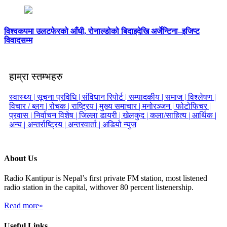
विश्वकपमा उलटफेरको आँधी, रोनाल्डोको बिदाइदेखि अर्जेन्टिना–इजिप्ट
विवादसम्म
हाम्रा स्तम्भहरु
स्वास्थ्य |
सूचना प्रविधि |
संविधान रिपोर्ट |
सम्पादकीय |
समाज |
विश्लेषण |
विचार / ब्लग |
रोचक |
राष्ट्रिय |
मुख्य समाचार |
मनोरञ्जन |
फोटोफिचर |
प्रवास |
निर्वाचन विशेष |
जिल्ला डायरी |
खेलकुद |
कला/साहित्य |
आर्थिक |
अन्य |
अन्तर्राष्ट्रिय |
अन्तरवार्ता |
अडियो न्युज
About Us
Radio Kantipur is Nepal’s first private FM station, most listened
radio station in the capital, withover 80 percent listenership.
Read more»
Useful Links