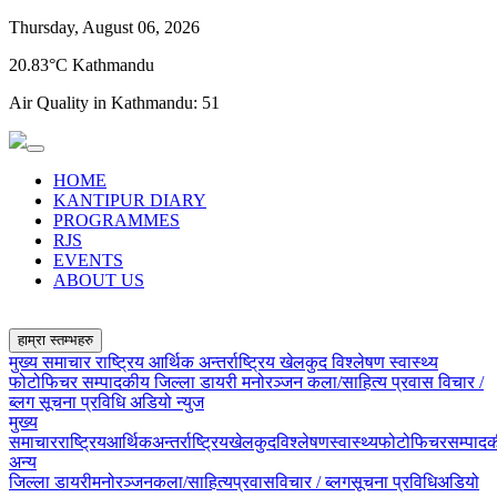
Thursday, August 06, 2026
20.83°C Kathmandu
Air Quality in Kathmandu:
51
HOME
KANTIPUR DIARY
PROGRAMMES
RJS
EVENTS
ABOUT US
हाम्रा स्तम्भहरु
मुख्य समाचार
राष्ट्रिय
आर्थिक
अन्तर्राष्ट्रिय
खेलकुद
विश्लेषण
स्वास्थ्य
फोटोफिचर
सम्पादकीय
जिल्ला डायरी
मनोरञ्जन
कला/साहित्य
प्रवास
विचार /
ब्लग
सूचना प्रविधि
अडियो न्युज
मुख्य
समाचार
राष्ट्रिय
आर्थिक
अन्तर्राष्ट्रिय
खेलकुद
विश्लेषण
स्वास्थ्य
फोटोफिचर
सम्पाद
अन्य
जिल्ला डायरी
मनोरञ्जन
कला/साहित्य
प्रवास
विचार / ब्लग
सूचना प्रविधि
अडियो