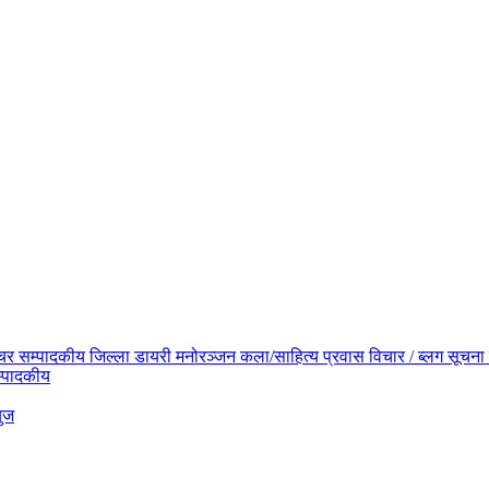
िचर
सम्पादकीय
जिल्ला डायरी
मनोरञ्जन
कला/साहित्य
प्रवास
विचार / ब्लग
सूचना 
्पादकीय
युज