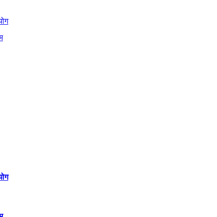
योग
म
योग
म