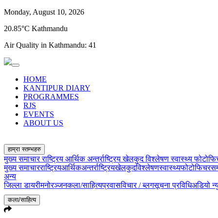
Monday, August 10, 2026
20.85°C Kathmandu
Air Quality in Kathmandu:
41
HOME
KANTIPUR DIARY
PROGRAMMES
RJS
EVENTS
ABOUT US
हाम्रा स्तम्भहरु
मुख्य समाचार
राष्ट्रिय
आर्थिक
अन्तर्राष्ट्रिय
खेलकुद
विश्लेषण
स्वास्थ्य
फोटोफ
मुख्य समाचार
राष्ट्रिय
आर्थिक
अन्तर्राष्ट्रिय
खेलकुद
विश्लेषण
स्वास्थ्य
फोटोफिचर
सम
अन्य
जिल्ला डायरी
मनोरञ्जन
कला/साहित्य
प्रवास
विचार / ब्लग
सूचना प्रविधि
अडियो न्
कला/साहित्य