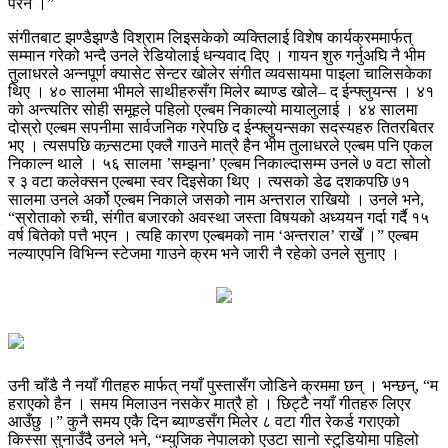
परेन ।”
संगीतबाट झण्डैझण्डै विश्राम लिइसकेको व्यक्तिलाई विशेष कार्यक्रममार्फत्
सम्मान गरेको भन्दै उनले रेडियोलाई धन्यवाद दिए । गायन शुरु गर्नुअघि नै भीम
तुलाधरले अन्नपूर्ण क्यासेट सेन्टर खोलेर संगीत व्यवसायमा पाइला चालिसकेका
थिए । ४० सालमा भीमले साथीहरुसँग मिलेर ब्याण्ड खोले– द ईन्फ्लुयन्स । ४१
को अन्त्यतिर सोही समूहले पहिलो एल्बम निकाल्यो मायालुलाई । ४४ सालमा
दोस्रो एल्बम सपनीमा सार्वजनिक गरेपछि द ईन्फ्लुयन्सका सदस्यहरु तितरबितर
भए । त्यसपछि कन्र्सटमा एक्लै गाउने मात्रै हैन भीम तुलाधरले एल्बम पनि एकल
निकाल्न थाले । ५६ सालमा ’सम्झना’ एल्बम निकाल्दासम्म उनले ७ वटा सोलो
र ३ वटा कलेक्सन एल्बमा स्वर दिइसेका थिए । त्यसको डेढ दशकपछि ७१
सालमा उनले अर्को एल्बम निकाले जसको नाम अन्तराल राखियो । उनले भने,
“स्रोताको रुची, संगीत बजारको अवस्था जस्ता विषयको अध्ययन गर्दा गर्दै १५
वर्ष बितेको पत्तै भएन । त्यहि कारण एल्बमको नाम ‘अन्तराल’ राखेँ ।” एल्बम
नल्याएपनि विभिन्न स्टेजमा गाउने क्रम भने जारी नै रहेको उनले सुनाए ।
उनी चाँडै नै नयाँ गीतहरु मार्फत् नयाँ पुस्तासँग जोडिने क्रममा छन् । भन्छन्, “म
हराएको हैन । समय मिलाउन नसकेर मात्रै हो । छिट्टै नयाँ गीतहरु लिएर
आउँछु ।” कुनै समय एकै दिन ब्याण्डसँग मिलेर ८ वटा गीत रेकर्ड गराएको
किस्सा सुनाउँदै उनले भने, “म्युजिक नेपालको एउटा सानो स्टुडियोमा पहिलो