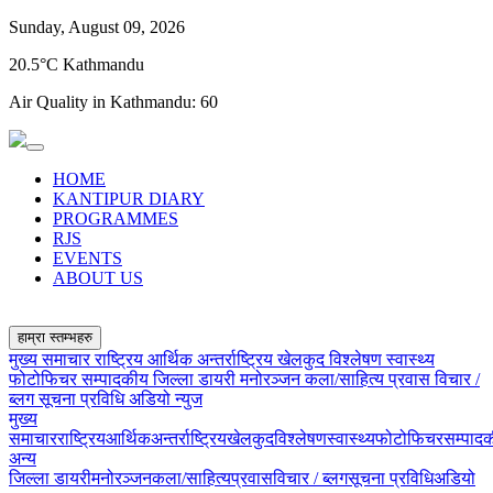
Sunday, August 09, 2026
20.5°C Kathmandu
Air Quality in Kathmandu:
60
HOME
KANTIPUR DIARY
PROGRAMMES
RJS
EVENTS
ABOUT US
हाम्रा स्तम्भहरु
मुख्य समाचार
राष्ट्रिय
आर्थिक
अन्तर्राष्ट्रिय
खेलकुद
विश्लेषण
स्वास्थ्य
फोटोफिचर
सम्पादकीय
जिल्ला डायरी
मनोरञ्जन
कला/साहित्य
प्रवास
विचार /
ब्लग
सूचना प्रविधि
अडियो न्युज
मुख्य
समाचार
राष्ट्रिय
आर्थिक
अन्तर्राष्ट्रिय
खेलकुद
विश्लेषण
स्वास्थ्य
फोटोफिचर
सम्पाद
अन्य
जिल्ला डायरी
मनोरञ्जन
कला/साहित्य
प्रवास
विचार / ब्लग
सूचना प्रविधि
अडियो