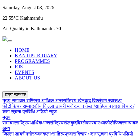
Saturday, August 08, 2026
22.55°C Kathmandu
Air Quality in Kathmandu:
70
HOME
KANTIPUR DIARY
PROGRAMMES
RJS
EVENTS
ABOUT US
हाम्रा स्तम्भहरु
मुख्य समाचार
राष्ट्रिय
आर्थिक
अन्तर्राष्ट्रिय
खेलकुद
विश्लेषण
स्वास्थ्य
फोटोफिचर
सम्पादकीय
जिल्ला डायरी
मनोरञ्जन
कला/साहित्य
प्रवास
विचार /
ब्लग
सूचना प्रविधि
अडियो न्युज
मुख्य
समाचार
राष्ट्रिय
आर्थिक
अन्तर्राष्ट्रिय
खेलकुद
विश्लेषण
स्वास्थ्य
फोटोफिचर
सम्पाद
अन्य
जिल्ला डायरी
मनोरञ्जन
कला/साहित्य
प्रवास
विचार / ब्लग
सूचना प्रविधि
अडियो