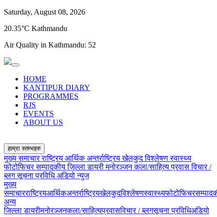
Saturday, August 08, 2026
20.35°C Kathmandu
Air Quality in Kathmandu:
52
HOME
KANTIPUR DIARY
PROGRAMMES
RJS
EVENTS
ABOUT US
हाम्रा स्तम्भहरु
मुख्य समाचार
राष्ट्रिय
आर्थिक
अन्तर्राष्ट्रिय
खेलकुद
विश्लेषण
स्वास्थ्य
फोटोफिचर
सम्पादकीय
जिल्ला डायरी
मनोरञ्जन
कला/साहित्य
प्रवास
विचार /
ब्लग
सूचना प्रविधि
अडियो न्युज
मुख्य
समाचार
राष्ट्रिय
आर्थिक
अन्तर्राष्ट्रिय
खेलकुद
विश्लेषण
स्वास्थ्य
फोटोफिचर
सम्पाद
अन्य
जिल्ला डायरी
मनोरञ्जन
कला/साहित्य
प्रवास
विचार / ब्लग
सूचना प्रविधि
अडियो