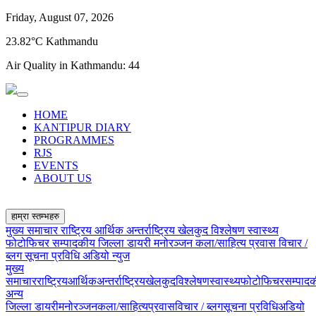
Friday, August 07, 2026
23.82°C Kathmandu
Air Quality in Kathmandu:
44
HOME
KANTIPUR DIARY
PROGRAMMES
RJS
EVENTS
ABOUT US
हाम्रा स्तम्भहरु
मुख्य समाचार
राष्ट्रिय
आर्थिक
अन्तर्राष्ट्रिय
खेलकुद
विश्लेषण
स्वास्थ्य
फोटोफिचर
सम्पादकीय
जिल्ला डायरी
मनोरञ्जन
कला/साहित्य
प्रवास
विचार /
ब्लग
सूचना प्रविधि
अडियो न्युज
मुख्य
समाचार
राष्ट्रिय
आर्थिक
अन्तर्राष्ट्रिय
खेलकुद
विश्लेषण
स्वास्थ्य
फोटोफिचर
सम्पाद
अन्य
जिल्ला डायरी
मनोरञ्जन
कला/साहित्य
प्रवास
विचार / ब्लग
सूचना प्रविधि
अडियो