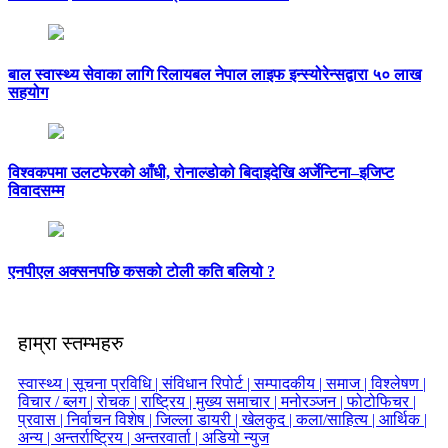
बाल स्वास्थ्य सेवाका लागि रिलायबल नेपाल लाइफ इन्स्योरेन्सद्वारा ५० लाख
सहयोग
विश्वकपमा उलटफेरको आँधी, रोनाल्डोको बिदाइदेखि अर्जेन्टिना–इजिप्ट
विवादसम्म
एनपीएल अक्सनपछि कसको टोली कति बलियो ?
हाम्रा स्तम्भहरु
स्वास्थ्य |
सूचना प्रविधि |
संविधान रिपोर्ट |
सम्पादकीय |
समाज |
विश्लेषण |
विचार / ब्लग |
रोचक |
राष्ट्रिय |
मुख्य समाचार |
मनोरञ्जन |
फोटोफिचर |
प्रवास |
निर्वाचन विशेष |
जिल्ला डायरी |
खेलकुद |
कला/साहित्य |
आर्थिक |
अन्य |
अन्तर्राष्ट्रिय |
अन्तरवार्ता |
अडियो न्युज