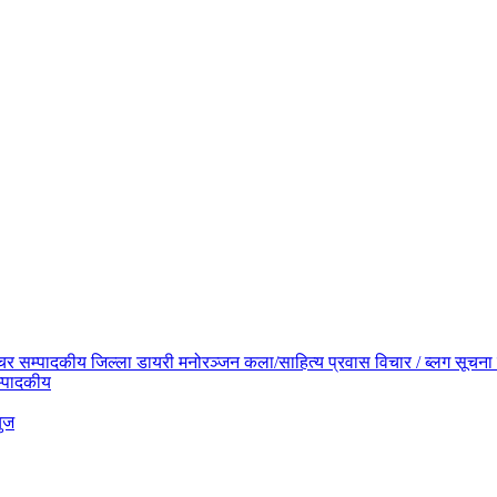
िचर
सम्पादकीय
जिल्ला डायरी
मनोरञ्जन
कला/साहित्य
प्रवास
विचार / ब्लग
सूचना 
्पादकीय
युज