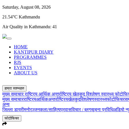
Saturday, August 08, 2026
21.54°C Kathmandu
Air Quality in Kathmandu:
41
HOME
KANTIPUR DIARY
PROGRAMMES
RJS
EVENTS
ABOUT US
हाम्रा स्तम्भहरु
मुख्य समाचार
राष्ट्रिय
आर्थिक
अन्तर्राष्ट्रिय
खेलकुद
विश्लेषण
स्वास्थ्य
फोटोफ
मुख्य समाचार
राष्ट्रिय
आर्थिक
अन्तर्राष्ट्रिय
खेलकुद
विश्लेषण
स्वास्थ्य
फोटोफिचर
सम
अन्य
जिल्ला डायरी
मनोरञ्जन
कला/साहित्य
प्रवास
विचार / ब्लग
सूचना प्रविधि
अडियो न्
फोटोफिचर