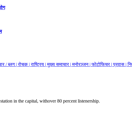
योग
म
ार / ब्लग |
रोचक |
राष्ट्रिय |
मुख्य समाचार |
मनोरञ्जन |
फोटोफिचर |
प्रवास |
नि
station in the capital, withover 80 percent listenership.