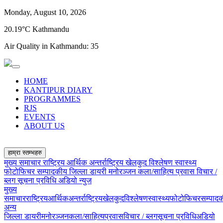
Monday, August 10, 2026
20.19°C Kathmandu
Air Quality in Kathmandu:
35
HOME
KANTIPUR DIARY
PROGRAMMES
RJS
EVENTS
ABOUT US
हाम्रा स्तम्भहरु
मुख्य समाचार
राष्ट्रिय
आर्थिक
अन्तर्राष्ट्रिय
खेलकुद
विश्लेषण
स्वास्थ्य
फोटोफिचर
सम्पादकीय
जिल्ला डायरी
मनोरञ्जन
कला/साहित्य
प्रवास
विचार /
ब्लग
सूचना प्रविधि
अडियो न्युज
मुख्य
समाचार
राष्ट्रिय
आर्थिक
अन्तर्राष्ट्रिय
खेलकुद
विश्लेषण
स्वास्थ्य
फोटोफिचर
सम्पाद
अन्य
जिल्ला डायरी
मनोरञ्जन
कला/साहित्य
प्रवास
विचार / ब्लग
सूचना प्रविधि
अडियो