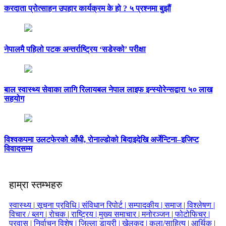
करदाता प्रोत्साहन उपहार कार्यक्रम के हो ? ५ प्रश्नमा बुझौं
नेपालमै पहिलो पटक अन्तर्राष्ट्रिय ‘सडेस्को’ परीक्षा
बाल स्वास्थ्य सेवाका लागि रिलायबल नेपाल लाइफ इन्स्योरेन्सद्वारा ५० लाख
सहयोग
विश्वकपमा उलटफेरको आँधी, रोनाल्डोको बिदाइदेखि अर्जेन्टिना–इजिप्ट
विवादसम्म
हाम्रा स्तम्भहरु
स्वास्थ्य |
सूचना प्रविधि |
संविधान रिपोर्ट |
सम्पादकीय |
समाज |
विश्लेषण |
विचार / ब्लग |
रोचक |
राष्ट्रिय |
मुख्य समाचार |
मनोरञ्जन |
फोटोफिचर |
प्रवास |
निर्वाचन विशेष |
जिल्ला डायरी |
खेलकुद |
कला/साहित्य |
आर्थिक |