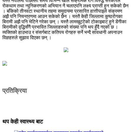
यस्तै नेपालमा पछिल्लो समय विभिन्न खाले संक्रामक रोग विरुद्ध सरकारले
रोकथाम तथा न्युनिकरणको अभियान नै चलाएपनि लक्ष्य प्राप्ती हुन सकेको छैन
। बाँकेको तीनवटा स्थानीय तहमा समुदायमा प्रसारित हात्तीपाइले संक्रमण
अझै पनि नियन्त्रणमा आउन सकेको छैन । यस्तै केही जिल्लामा कुष्ठरोगका
बिरामी अझै पनि भेटिने गरेका छन् । यस्तै लामखुट्टेको टोकाइबाट हुने डेंगीका
बिरामीको वृद्धिसँगै प्रभावित जिल्लाहरुको संख्या पनि थप हुँदै गएको छ ।
व्यक्तिको हाउभाउ र संसर्गबाट कतिपय रोगहरु सर्ने भन्दै सावधानी अपनाउन
विज्ञहरुले सुझाव दिएका छन् ।
प्रतिक्रिया
थप केही स्वास्थ्य बाट