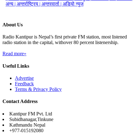
अन्य |
अन्तर्राष्ट्रिय |
अन्तरवार्ता |
अडियो न्युज
About Us
Radio Kantipur is Nepal’s first private FM station, most listened
radio station in the capital, withover 80 percent listenership.
Read more»
Useful Links
Advertise
Feedback
Terms & Privacy Policy
Contact Address
Kantipur FM Pvt. Ltd
Subidhanagar,Tinkune
Kathmandu Nepal
+977-015192080