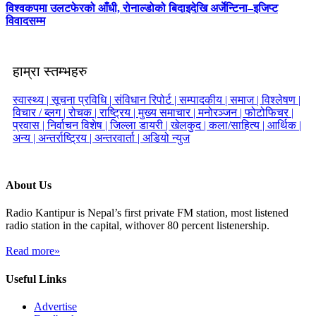
विश्वकपमा उलटफेरको आँधी, रोनाल्डोको बिदाइदेखि अर्जेन्टिना–इजिप्ट
विवादसम्म
हाम्रा स्तम्भहरु
स्वास्थ्य |
सूचना प्रविधि |
संविधान रिपोर्ट |
सम्पादकीय |
समाज |
विश्लेषण |
विचार / ब्लग |
रोचक |
राष्ट्रिय |
मुख्य समाचार |
मनोरञ्जन |
फोटोफिचर |
प्रवास |
निर्वाचन विशेष |
जिल्ला डायरी |
खेलकुद |
कला/साहित्य |
आर्थिक |
अन्य |
अन्तर्राष्ट्रिय |
अन्तरवार्ता |
अडियो न्युज
About Us
Radio Kantipur is Nepal’s first private FM station, most listened
radio station in the capital, withover 80 percent listenership.
Read more»
Useful Links
Advertise