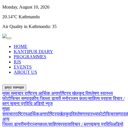
Monday, August 10, 2026
20.14°C Kathmandu
Air Quality in Kathmandu:
35
HOME
KANTIPUR DIARY
PROGRAMMES
RJS
EVENTS
ABOUT US
हाम्रा स्तम्भहरु
मुख्य समाचार
राष्ट्रिय
आर्थिक
अन्तर्राष्ट्रिय
खेलकुद
विश्लेषण
स्वास्थ्य
फोटोफिचर
सम्पादकीय
जिल्ला डायरी
मनोरञ्जन
कला/साहित्य
प्रवास
विचार /
ब्लग
सूचना प्रविधि
अडियो न्युज
मुख्य
समाचार
राष्ट्रिय
आर्थिक
अन्तर्राष्ट्रिय
खेलकुद
विश्लेषण
स्वास्थ्य
फोटोफिचर
सम्पाद
अन्य
जिल्ला डायरी
मनोरञ्जन
कला/साहित्य
प्रवास
विचार / ब्लग
सूचना प्रविधि
अडियो