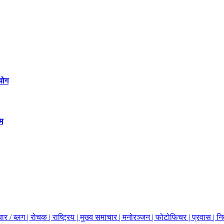
योग
म
ार / ब्लग |
रोचक |
राष्ट्रिय |
मुख्य समाचार |
मनोरञ्जन |
फोटोफिचर |
प्रवास |
नि