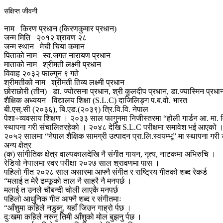
संक्षिप्त जीवनी
नाम
किरण प्रधान (किरणकुमार प्रधान)
जन्म मिति
२०१२ श्रावण २८
जन्म स्थान
मेची चिया कमान
पिताको नाम
स्व.जगत नारायण प्रधान
माताको नाम
श्रीमती लक्ष्मी प्रधान
विवाह
२०३२ फाल्गुन ९ गते
श्रीमतीको नाम
श्रीमती तिव्य लक्ष्मी प्रधान
छोराछोरी (तीन)
डा. ज्योत्सना प्रधान, श्री कुलदीप प्रधान, डा.ज्यास्मिन प्रधा
शैक्षिक अध्ययन
विद्यालय शिक्षा (S.L.C) दाजिलिङ्ग प.ब.वो. भारत
बी.एस्.सी (२०३६), बि.एड.(२०३९) त्रि.वि.वि. नेपाल
पेशा÷व्यवसाय
शिक्षण । २०३३ साल फागुनमा निजीस्तरमा “होली गार्डन आ. मा. व
स्थापना गरी संचालितरहेको । २०४८ देखि S.L.C परीक्षमा समावेश भई आएको 
२०५२ सालमा “नेपाल शैक्षिक सामग्री उत्पादन प्रा.लि.स्वयम्भू” मा स्थापना गरी
अन्य क्षेत्र
(क) सांगीतिक क्षेत्र
वाल्यकालदेखि नै संगीत गायन, नृत्य, नाटकमा अभिरुचि ।
रेडियो नेपालमा स्वर परीक्षा २०२७ साल श्रावणमा पास ।
पहिलो गीत २०२८ साल असारमा आफ्नै संगीत र राष्ट्रिय गीतको शब्द रेकर्ड
“मलाई त मेरै ढम्फूको ताल नै साह्रै नै मनपर्छ ।
मलाई त उनले चौबन्दी चोली लाएकै मनपर्छ
पहिलो आधुनिक गीत आफ्नै शब्द र संगीतमाः
“आँशुमा कहिले नडुब्नु, यहाँ जिउन गाह्रो र्पछ ।
दुःखमा कहिले नरुनु तिमी आँशुको मोल बुझनु र्पछ ।