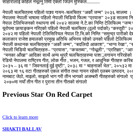
साहारालाई कहिले नभूल्नु तिमी एक्लो जिउन मुस्किल...........
नेपाली चलचित्रमा पहिलो पाश्र्व गायन–चलचित्र “अर्को जन्म” २०३६ सालमा ।
नेपालमा नेपाली भाषामा पहिलो नेपाली भिडियो फिल्म “प्रयास” २०३ड सालमा निम
नेपाल टेलिभिजनको स्थापना वर्ष २०४२ सालमा ने.टे.का निम्ति टेलिफिल्म “जन्म
यूरोपमा छायाङ्कन गरिएको पहिलो नेपाली चलचित्र (ठूलो पर्दाको) “कस्तूरी” २
२०४२ मा पहिलो नेपाली टेलिसिरियल नेपाल टि.भि.को निम्ति “समुन्द्र पारीको 
कलाकार राजेश हमालको प्रमुख अतिथि अभिनय रहेको उनको पहिलो टेलिफिल्म
नेपाली कथानक चलचित्रहरु “अर्को जन्म”, “बदलिदो आकाश”, “भाग्य रेखा”, “स
नेपाली भिडियो चलचित्रहरु– “प्रयास”, “कत्र्तब्य”, “गोधूली”, “प्रतिज्ञा”, 
“मनका आँखा” आदिका साथै अन्य थुप्रै चलचित्रहरुमा पाशर््वगायन गरिरहेको
रेडियो नेपालमा राष्ट्रिय गीत, लोक गीत , भजन, गजल, र आधुनिक गीतहरु कर
२०३५ – ३६ मा “ जिवनलाई दुई दृष्टी”, २०३८ मा “ चाहनाको भेल”, २०५३२ मा
२०६३ मा १६ वटा गीतहरुको एकल संगीत तथा गायन रहेको एलबम उत्पादन, २०६
नामबाट जेठो, माइलो, साइलो भाग गरी तीन भागको अजम्बरी गीतहरुको संगालो
२०७०मा नयाँ तीन गीत र पुराना तीन गीतको संगालो
Previous Star On Red Carpet
Click to learn more
SHAKTI BALLAV