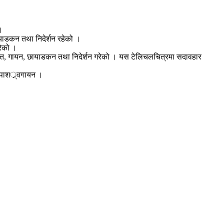
।
ायाडकन तथा निदेर्शन रहेको ।
रेको ।
संगीत, गायन, छायाडकन तथा निदेर्शन गरेको । यस टेलिचलचित्रमा सदावहार
 पाशर््वगायन ।