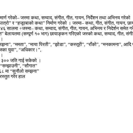
ार्ण गरेको– जस्मा कथा, सम्वाद, संगीत, गीत, गायन, निर्देशन तथा अभिनय गरेको 
 पात्रो” र “हजूरबाको कथा” निर्माण गरेको । जस्मा– कथा, गीत, संगीत, गायन, छ
०४६ सालमा ÷जस्मा– कथा, सम्वाद, संगीत, गीत, गायन, अभिनय र निदेर्शन समेत ग
देश” बेलायतमा (सम्पूर्ण १० भाग) छायाङ्कन गरिएको जस्को कथा, सम्वाद, गीत, 
 ।
झना”, “ममता”, “माया पिरती”, “झोडा”, “कस्तूरी”, “राँको”, “मनकामना”, आदि
“आजका युवा”, “अधिकार।”,
 ।
िब ३०० जति गाई सकेको ।
 “सम्झाउनी”, “सौगात”
८ मा “सुनौलो सम्झना”
 प्रस्तुत गरेर हाल